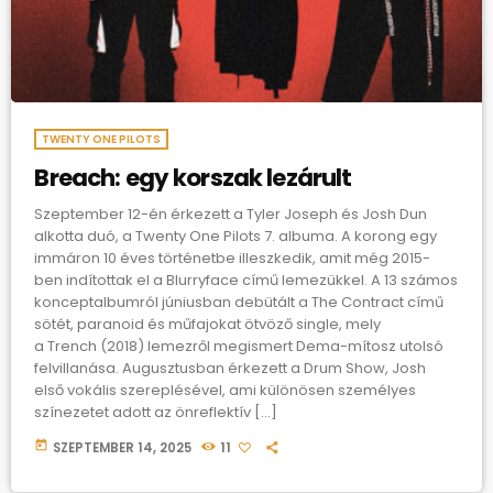
TWENTY ONE PILOTS
Breach: egy korszak lezárult
Szeptember 12-én érkezett a Tyler Joseph és Josh Dun
alkotta duó, a Twenty One Pilots 7. albuma. A korong egy
immáron 10 éves történetbe illeszkedik, amit még 2015-
ben indítottak el a Blurryface című lemezükkel. A 13 számos
konceptalbumról júniusban debütált a The Contract című
sötét, paranoid és műfajokat ötvöző single, mely
a Trench (2018) lemezről megismert Dema-mítosz utolsó
felvillanása. Augusztusban érkezett a Drum Show, Josh
első vokális szereplésével, ami különösen személyes
színezetet adott az önreflektív […]
today
SZEPTEMBER 14, 2025
11