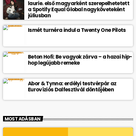
laurie. első magyarként szerepelhetetett
a Spotify Equal Global nagyköveteként
júliusban
Ismét turnéra indul a Twenty One Pilots
Beton Hofi: Be vagyok zárva – a hazai hip-
hop legújabb remeke
Abor & Tynna: erdélyi testvérpár az
Eurovíziós Dalfesztivál döntőjében
MOST ADÁSBAN