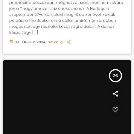
promóciós időszakban, méghozzá azért, mert nemsokára
jön a 7 nagylemeze is az énekesnőnek. A Harlequin
szeptember 27-dikén jelent meg 13 db zenével, köztük
például a The Jocker című dallal, amiről már korábban
megosztott egy részletet közösségi oldalain. A dalhoz
készült egy […]
today
OKTÓBER 2, 2024
22
insert_link