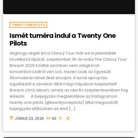
TWENTY ONE PILOTS
Ismét turnéra indul a Twenty One
Pilots
Alighogy véget ért a Clancy Tour már be is jelentették
következő útjukat: szeptember 18-án indul The Clancy Tour:
Breach 2025 Ezúttal azonban nem világkörüli
koncertsorozatról van szó, hiszen csak az Egyesült
Állomokban lehet őket elcsípni. A turné apropója
egyébként a zenekar által még májusban bejelentett
Breach című album, amely az idei év szeptemberében fog
érkezni. A bejegyzés megtekintése az Instagramon
twenty one pilots (@twentyonepilots) által megosztott
bejegyzés Időközben az első […]
today
JÚNIUS 23, 2025
50