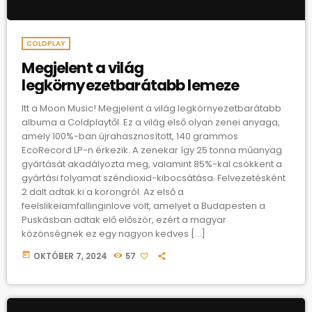
COLDPLAY
Megjelent a világ
legkörnyezetbarátabb lemeze
Itt a Moon Music! Megjelent a világ legkörnyezetbarátabb
albuma a Coldplaytől. Ez a világ első olyan zenei anyaga,
amely 100%-ban újrahasznosított, 140 grammos
EcoRecord LP-n érkezik. A zenekar így 25 tonna műanyag
gyártását akadályozta meg, valamint 85%-kal csökkent a
gyártási folyamat széndioxid-kibocsátása. Felvezetésként
2 dalt adtak ki a korongról. Az első a
feelslikeiamfallinginlove volt, amelyet a Budapesten a
Puskásban adtak elő először, ezért a magyar
közönségnek ez egy nagyon kedves […]
today
OKTÓBER 7, 2024
57