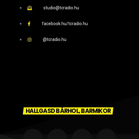
studio@tcradio.hu
facebook.hu/tcradio.hu
@tcradio.hu
HALLGASD BÁRHOL, BARMIKOR