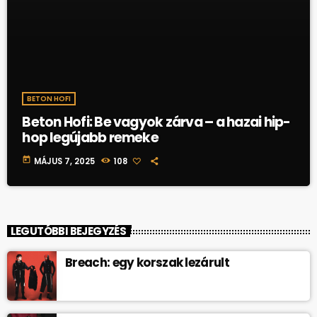
BETON HOFI
Beton Hofi: Be vagyok zárva – a hazai hip-
hop legújabb remeke
today
MÁJUS 7, 2025
108
LEGUTÓBBI BEJEGYZÉS
Breach: egy korszak lezárult