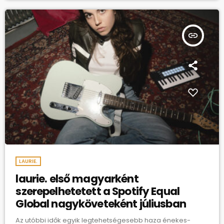
insert_link
LAURIE.
laurie. első magyarként
szerepelhetetett a Spotify Equal
Global nagyköveteként júliusban
Az utóbbi idők egyik legtehetségesebb haza énekes-