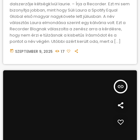
dalszerzője kétségkívül laurie. – Írja a Recorder. Ezt mi sem
bizonyítja jobban, mint hogy Süli Laura a Spotify Equal
Global első magyar nagykövete lett júliusban. A név
választás Laura elmondása szerint egy kálvária volt. Ezt a
Recorder Blognak válaszolta a zenész arra a kérdésre,
hogy nem érzi e túlzásnak a kisbetűs írásmódot és a
pontot a név végén. Utóbbi azért került oda, mert a […]
today
SZEPTEMBER 9, 2025
17
insert_link