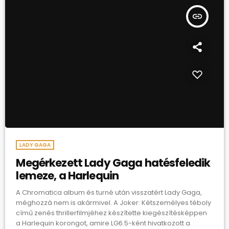
insert_link
LADY GAGA
Megérkezett Lady Gaga hatésfeledik
lemeze, a Harlequin
A Chromatica album és turné után visszatért Lady Gaga,
méghozzá nem is akármivel. A Joker: Kétszemélyes téboly
című zenés thrillerfilmjéhez készítette kiegészítésképpen
a Harlequin korongot, amire LG6.5-ként hivatkozott a