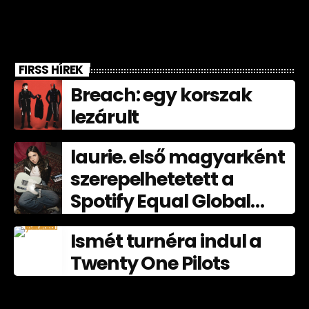
FIRSS HÍREK
Breach: egy korszak
lezárult
laurie. első magyarként
szerepelhetetett a
Spotify Equal Global
nagyköveteként
Ismét turnéra indul a
júliusban
Twenty One Pilots