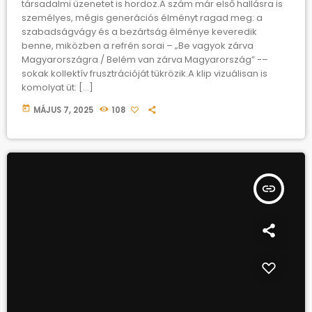
társadalmi üzenetet is hordoz.A szám már első hallásra is
személyes, mégis generációs élményt ragad meg: a
szabadságvágy és a bezártság élménye keveredik
benne, miközben a refrén sorai – „Be vagyok zárva
Magyarországra / Belém van zárva Magyarország” -–
sokak kollektív frusztrációját tükrözik.A klip vizuálisan is
komolyat üt: […]
today
MÁJUS 7, 2025
108
insert_link