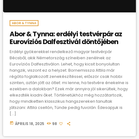
ABOR & TYNNA
Abor & Tynna: erdélyi testvérpár az
Eurovíziós Dalfesztivál döntőjében
Erdélyi gyökerekkel rendelkező magyar testvérpár
Bécsből, akik Németország színeiben zenélnek az
Eurovíziós Dalfesztiválon. Lehet, hogy kicsit bonyolultan
hangzik, viszont ez a helyzet. Bornemissza Attila már
régóta foglalkozott zenekészítéssel, először csak hobbi
szinten, aztán jött az ötlet: mi lenne, ha testvére énekelne is
ezekben a dalokban? Ezek már annyira jól sikerültek, hogy
elkezdték kiadni őket. Történetükhöz még hozzátartozik,
hogy mindketten klasszikus hangszereken tanultak
játszani: Attila csellón, Tünde pedig fuvolán. Édesapjuk is
[…]
today
ÁPRILIS 18, 2025
98