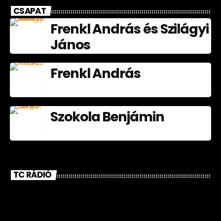
CSAPAT
Frenkl András és Szilágyi
János
Frenkl András
Szokola Benjámin
TC RÁDIÓ