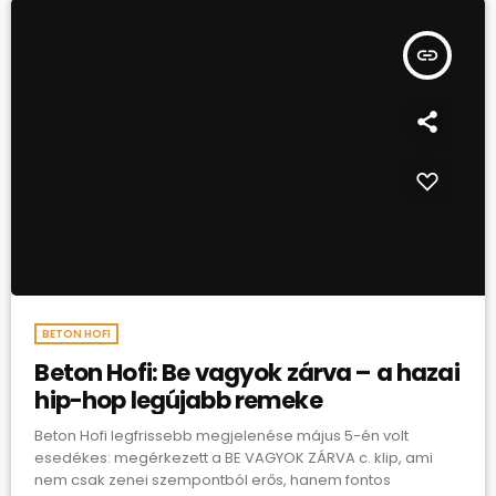
insert_link
BETON HOFI
Beton Hofi: Be vagyok zárva – a hazai
hip-hop legújabb remeke
Beton Hofi legfrissebb megjelenése május 5-én volt
esedékes: megérkezett a BE VAGYOK ZÁRVA c. klip, ami
nem csak zenei szempontból erős, hanem fontos