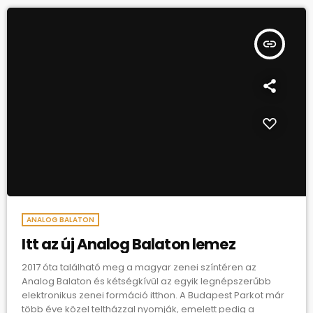
insert_link
ANALOG BALATON
Itt az új Analog Balaton lemez
2017 óta található meg a magyar zenei színtéren az
Analog Balaton és kétségkívül az egyik legnépszerűbb
elektronikus zenei formáció itthon. A Budapest Parkot már
több éve közel teltházzal nyomják, emelett pedig a