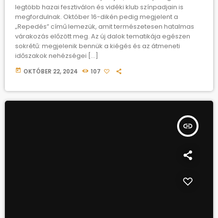
legtöbb hazai fesztiválon és vidéki klub színpadjain is
megfordulnak. Október 16-dikén pedig megjelent a
„Repedés” című lemezük, amit természetesen hatalmas
várakozás előzött meg. Az új dalok tematikája egészen
sokrétű: megjelenik bennük a kiégés és az átmeneti
időszakok nehézségei […]
today
OKTÓBER 22, 2024
107
insert_link