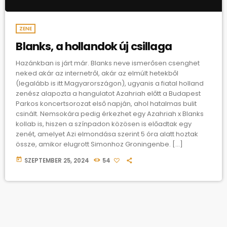
ZENE
Blanks, a hollandok új csillaga
Hazánkban is járt már. Blanks neve ismerősen csenghet
neked akár az internetről, akár az elmúlt hetekből
(legalább is itt Magyarországon), ugyanis a fiatal holland
zenész alapozta a hangulatot Azahriah előtt a Budapest
Parkos koncertsorozat első napján, ahol hatalmas bulit
csinált. Nemsokára pedig érkezhet egy Azahriah x Blanks
kollab is, hiszen a színpadon közösen is előadtak egy
zenét, amelyet Azi elmondása szerint 5 óra alatt hoztak
össze, amikor elugrott Simonhoz Groningenbe. […]
today
SZEPTEMBER 25, 2024
54