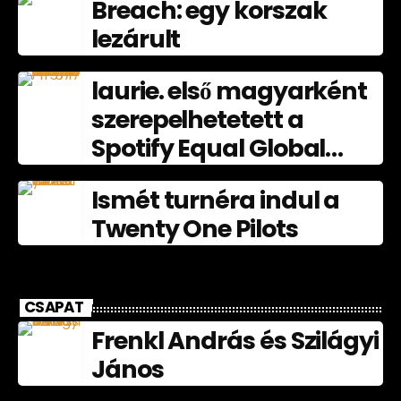
Breach: egy korszak
lezárult
laurie. első magyarként
szerepelhetetett a
Spotify Equal Global
nagyköveteként
Ismét turnéra indul a
júliusban
Twenty One Pilots
CSAPAT
Frenkl András és Szilágyi
János