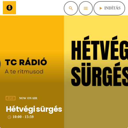
search
menu
play_arrow
INDÍTÁS
POP
NOW ON AIR
Hétvégi sürgés
10:00 - 15:59
access_time