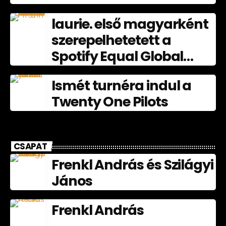
laurie. első magyarként
szerepelhetetett a
Spotify Equal Global
nagyköveteként
Ismét turnéra indul a
júliusban
Twenty One Pilots
CSAPAT
Frenkl András és Szilágyi
János
Frenkl András