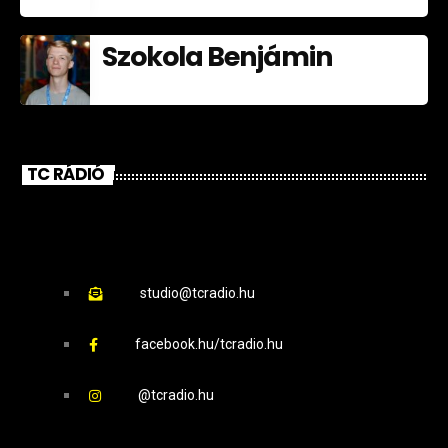
Szokola Benjámin
TC RÁDIÓ
studio@tcradio.hu
facebook.hu/tcradio.hu
@tcradio.hu