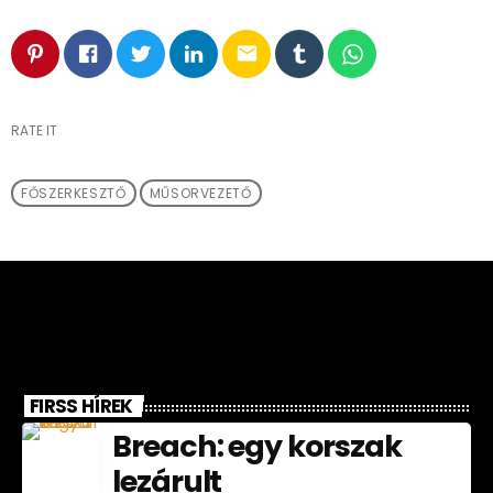
email
RATE IT
FŐSZERKESZTŐ
MŰSORVEZETŐ
FIRSS HÍREK
Breach: egy korszak
lezárult