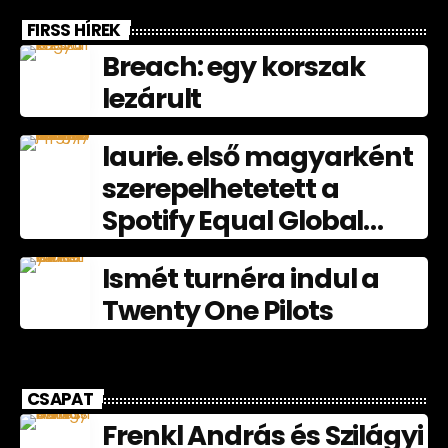
FIRSS HÍREK
Breach: egy korszak
lezárult
laurie. első magyarként
szerepelhetetett a
Spotify Equal Global
nagyköveteként
Ismét turnéra indul a
júliusban
Twenty One Pilots
CSAPAT
Frenkl András és Szilágyi