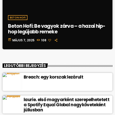
BETON HOFI
Beton Hofi: Be vagyok zárva – a hazai hip-
hop legújabb remeke
today
MÁJUS 7, 2025
108
LEGUTÓBBI BEJEGYZÉS
Breach: egy korszak lezárult
laurie. első magyarként szerepelhetetett
a Spotify Equal Global nagyköveteként
júliusban