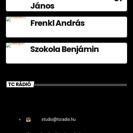
János
Frenkl András
Szokola Benjámin
TC RÁDIÓ
studio@tcradio.hu