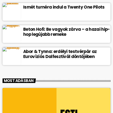
Ismét turnéra indul a Twenty One Pilots
Beton Hofi: Be vagyok zárva – a hazai hip-
hop legújabb remeke
Abor & Tynna: erdélyi testvérpár az
Eurovíziós Dalfesztivál döntőjében
MOST ADÁSBAN