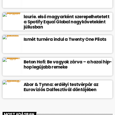
laurie. első magyarként szerepelhetetett
a Spotify Equal Global nagyköveteként
júliusban
Ismét turnéra indul a Twenty One Pilots
Beton Hofi: Be vagyok zárva – a hazai hip-
hop legújabb remeke
Abor & Tynna: erdélyi testvérpár az
Eurovíziós Dalfesztivál döntőjében
MOST ADÁSBAN