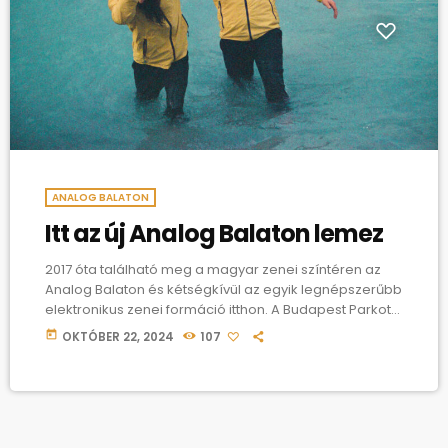
ANALOG BALATON
Itt az új Analog Balaton lemez
2017 óta található meg a magyar zenei színtéren az
Analog Balaton és kétségkívül az egyik legnépszerűbb
elektronikus zenei formáció itthon. A Budapest Parkot
már több éve közel teltházzal nyomják, emelett pedig
today
OKTÓBER 22, 2024
107
a legtöbb hazai fesztiválon és vidéki klub színpadjain is
megfordulnak. Október 16-dikén pedig megjelent a
„Repedés” című lemezük, amit természetesen
hatalmas várakozás előzött meg. Az új dalok
tematikája egészen sokrétű: megjelenik bennük a