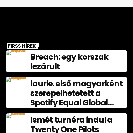
FIRSS HÍREK
Breach: egy korszak
lezárult
laurie. első magyarként
szerepelhetetett a
Spotify Equal Global
nagyköveteként
Ismét turnéra indul a
júliusban
Twenty One Pilots