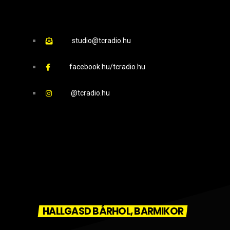
studio@tcradio.hu
facebook.hu/tcradio.hu
@tcradio.hu
HALLGASD BÁRHOL, BARMIKOR