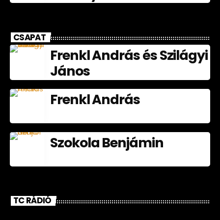
CSAPAT
Frenkl András és Szilágyi
János
Frenkl András
Szokola Benjámin
TC RÁDIÓ