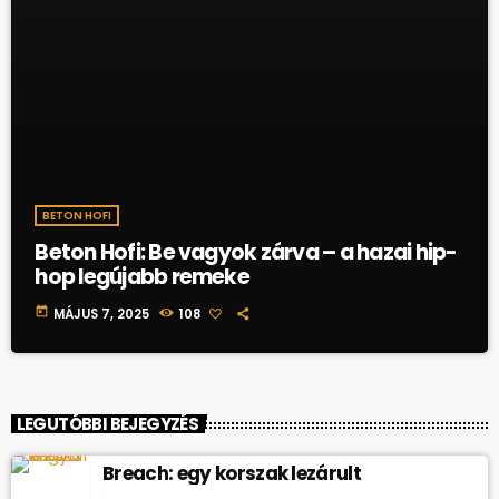
BETON HOFI
Beton Hofi: Be vagyok zárva – a hazai hip-
hop legújabb remeke
today
MÁJUS 7, 2025
108
LEGUTÓBBI BEJEGYZÉS
Breach: egy korszak lezárult