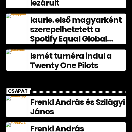
lezárult
laurie. első magyarként
szerepelhetetett a
Spotify Equal Global
nagyköveteként
Ismét turnéra indul a
júliusban
Twenty One Pilots
CSAPAT
Frenkl András és Szilágyi
János
Frenkl András