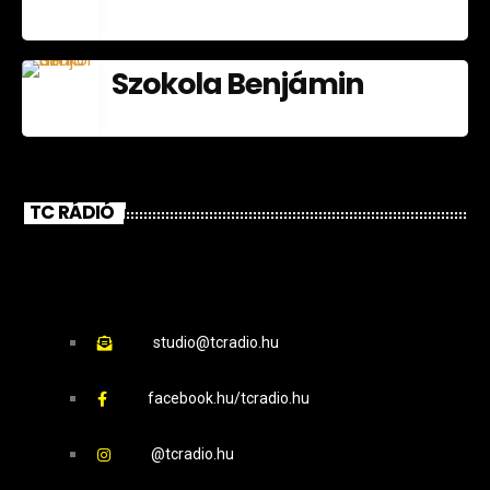
Szokola Benjámin
TC RÁDIÓ
studio@tcradio.hu
facebook.hu/tcradio.hu
@tcradio.hu