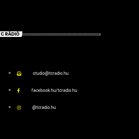
TC RÁDIÓ
studio@tcradio.hu
facebook.hu/tcradio.hu
@tcradio.hu