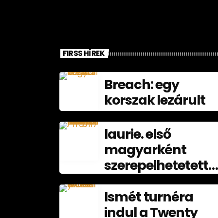
FIRSS HÍREK
Breach: egy
korszak lezárult
laurie. első
magyarként
szerepelhetetett
a Spotify Equal
Global
Ismét turnéra
nagyköveteként
indul a Twenty