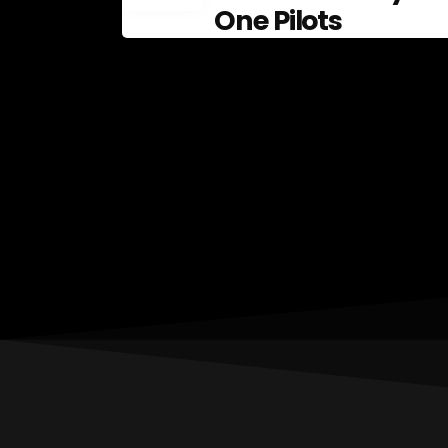
júliusban
One Pilots