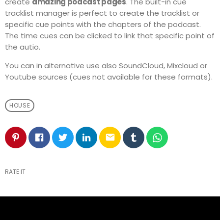
create
amazing podcast pages
. The built-in cue
tracklist manager is perfect to create the tracklist or
specific cue points with the chapters of the podcast.
The time cues can be clicked to link that specific point of
the autio.
You can in alternative use also SoundCloud, Mixcloud or
Youtube sources (cues not available for these formats).
HOUSE
email
RATE IT