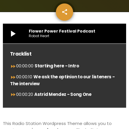
share
email
1
Flower Power Festival Podcast
play_arrow
Robot Heart
Tracklist
00:00:00
Starting here - Intro
fast_forward
00:00:10
We ask the optinion to our listeners -
fast_forward
The interview
00:00:20
Astrid Mendez - Song One
fast_forward
This Radio Station Wordpress Theme allows you to