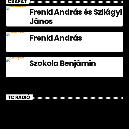
CSAPAT
Frenkl András és Szilágyi
János
Frenkl András
Szokola Benjámin
TC RÁDIÓ