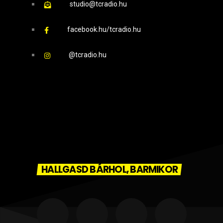
studio@tcradio.hu
facebook.hu/tcradio.hu
@tcradio.hu
HALLGASD BÁRHOL, BARMIKOR