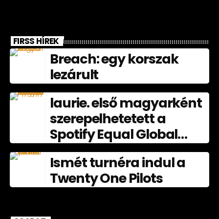
FIRSS HÍREK
Breach: egy korszak
lezárult
laurie. első magyarként
szerepelhetetett a
Spotify Equal Global
nagyköveteként
Ismét turnéra indul a
júliusban
Twenty One Pilots