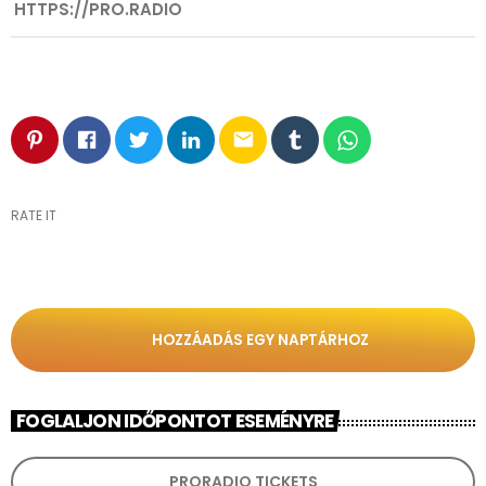
HTTPS://PRO.RADIO
email
RATE IT
HOZZÁADÁS EGY NAPTÁRHOZ
FOGLALJON IDŐPONTOT ESEMÉNYRE
PRORADIO TICKETS