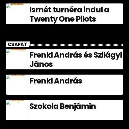
nagyköveteként
Ismét turnéra indul a
júliusban
Twenty One Pilots
CSAPAT
Frenkl András és Szilágyi
János
Frenkl András
Szokola Benjámin