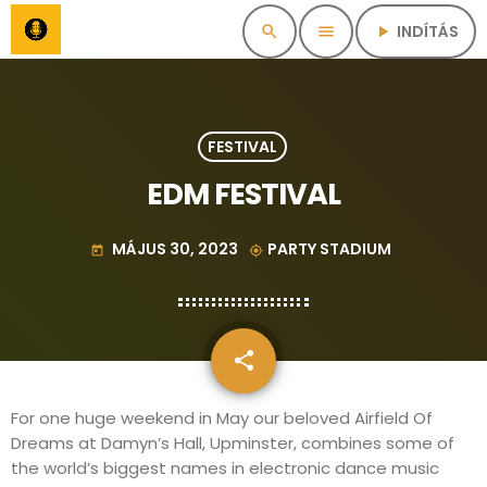
INDÍTÁS
search
menu
play_arrow
FESTIVAL
EDM FESTIVAL
MÁJUS 30, 2023
PARTY STADIUM
today
my_location
share
email
For one huge weekend in May our beloved Airfield Of
Dreams at Damyn’s Hall, Upminster, combines some of
the world’s biggest names in electronic dance music