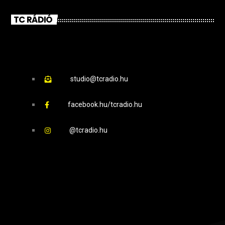
TC RÁDIÓ
studio@tcradio.hu
facebook.hu/tcradio.hu
@tcradio.hu